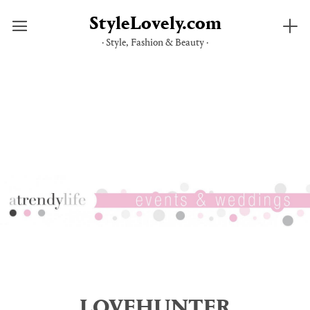
StyleLovely.com
· Style, Fashion & Beauty ·
Saltar
al
contenido
LOVEHUNTER