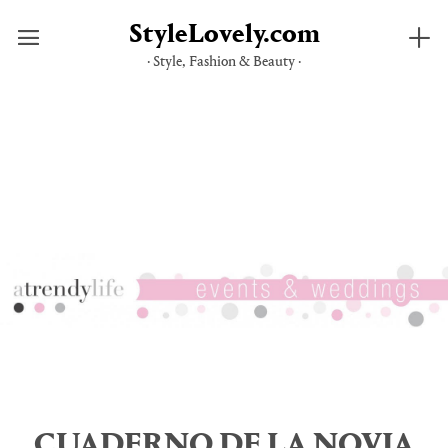
StyleLovely.com
· Style, Fashion & Beauty ·
Saltar
al
contenido
CUADERNO DE LA NOVIA