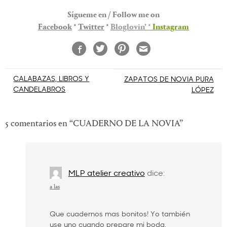
Sígueme en / Follow me on
Facebook
*
Twitter
*
Bloglovin’
*
Instagram
Navegación
CALABAZAS, LIBROS Y
ZAPATOS DE NOVIA PURA
CANDELABROS
LÓPEZ
de
entradas
5 comentarios en “
CUADERNO DE LA NOVIA
”
MLP atelier creativo
dice:
a las
Que cuadernos mas bonitos! Yo también
use uno cuando prepare mi boda.