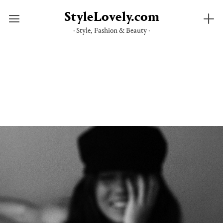
StyleLovely.com
· Style, Fashion & Beauty ·
Saltar
al
contenido