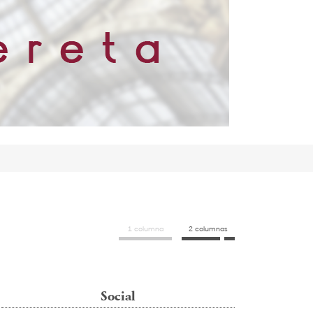
1 columna
2 columnas
Social