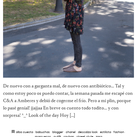
De nuevo con a garganta mal, de nuevo con antibiótico… Tal y
como estoy poco os puedo contar, la semana pasada me escapé con
C&A a Amberes y debió de cogerme el frío. Pero a mi plin, porque
lo pasé genial! jjajjaa En breve os cuento todo todito… y con
sorpresa! ^_^ Look of the day Hoy […]
alba cuesta
·
babuchas
·
blogger
·
chanel
·
descalza look
·
estilista
·
fashion
·
marruecos
·
outfit
·
rayban
·
street style
·
zara