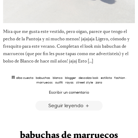
Mira que me gusta este vestido, pero oigan, parece que tengo el
pecho de la Pantoja y ni mucho menos! jajajaja Ligero, cómodo y
fresquito para este verano. Completan el look mis babuchas de
marruecos (que por fin les puse tapas como me advertisteis) y el
bolso de Blanco de hace mil años! jajaj Esto […]
alba cuesta
·
babuchas
·
blanco
·
blogger
·
descalza look
·
estilista
·
fashion
·
marruecos
·
outfit
·
rayas
·
street style
·
zara
Escribir un comentario
Seguir leyendo
babuchas de marruecos