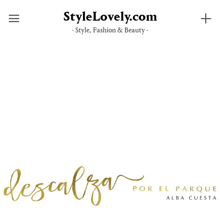
StyleLovely.com
· Style, Fashion & Beauty ·
Saltar
al
contenido