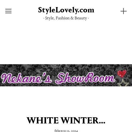
StyleLovely.com
· Style, Fashion & Beauty ·
Saltar
al
contenido
WHITE WINTER…
febrero 13, 2014