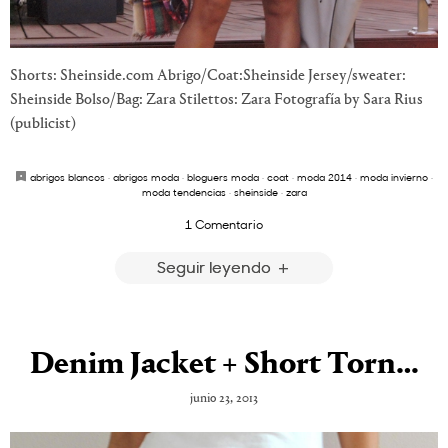
Shorts: Sheinside.com Abrigo/Coat:Sheinside Jersey/sweater:
Sheinside Bolso/Bag: Zara Stilettos: Zara Fotografía by Sara Rius
(publicist)
abrigos blancos
·
abrigos moda
·
bloguers moda
·
coat
·
moda 2014
·
moda invierno
·
moda tendencias
·
sheinside
·
zara
1 Comentario
Seguir leyendo
Denim Jacket + Short Torn…
junio 23, 2013