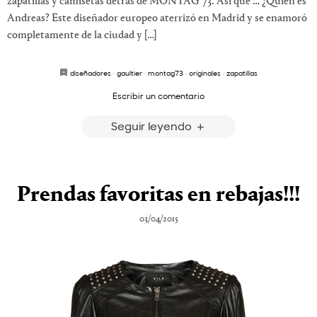
zapatillas y camisetas detrás de MONTAG 73. Así que … ¿Quién es
Andreas? Este diseñador europeo aterrizó en Madrid y se enamoró
completamente de la ciudad y […]
diseñadores
·
gaultier
·
montag73
·
originales
·
zapatillas
Escribir un comentario
Seguir leyendo
Prendas favoritas en rebajas!!!
03/04/2015