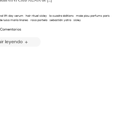
cadas en el Club ALMA de […]
al lift day serum
·
hair rituel sisley
·
la cuadra éditions
·
maie piou parfums paris
·
e luisa maría linares
·
rosa portela
·
sebastián yatra
·
sisley
 Comentarios
ir leyendo