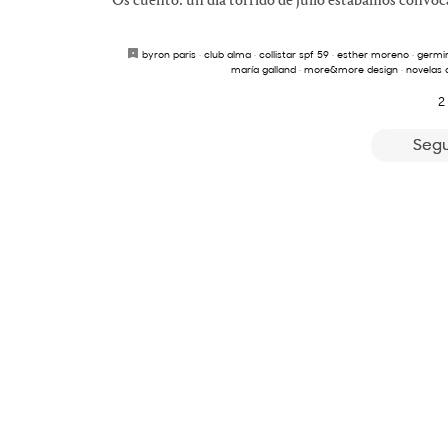
Os cuento: un día tórrido de julio estábamos convo
byron paris
·
club alma
·
collistar spf 59
·
esther moreno
·
germin
maría galland
·
more&more design
·
novelas d
2
Segu