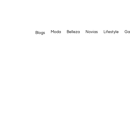
Moda
Belleza
Novias
Lifestyle
Ga
Blogs
Saltar
al
contenido