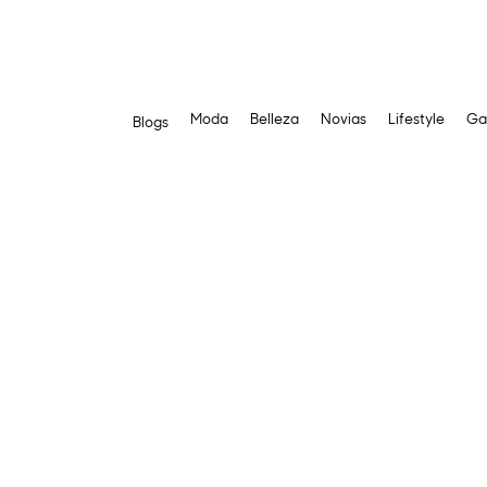
Moda
Belleza
Novias
Lifestyle
Ga
Blogs
Saltar
al
contenido