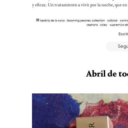
y eficaz. Un tratamiento a vivir por la noche, que en 
beatriz de la cova
·
blooming peonies collection
·
collistar
·
corin
sephora
·
sisley
·
supremÿa alt 
Escri
Segu
Abril de to