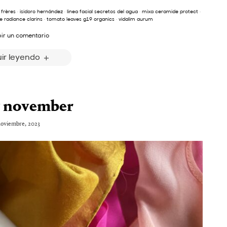
 frères
·
isidoro hernández
·
linea facial secretos del agua
·
mixa ceramide protect
·
e radiance clarins
·
tomato leaves g19 organics
·
vidalim aurum
bir un comentario
ir leyendo
 november
noviembre, 2023