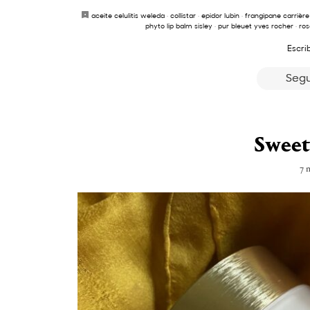
aceite celulitis weleda
·
collistar
·
epidor lubin
·
frangipane carrière
phyto lip balm sisley
·
pur bleuet yves rocher
·
ros
Escri
Segu
Sweet
7 