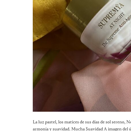
La luz pastel, los matices de sus días de sol sereno,
armonía y suavidad. Mucha Suavidad A imagen del ú