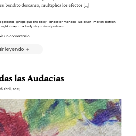
su bendito descanso, multiplica los efectos […]
a gorbena
·
ginkgo gua sha sisley
·
lancaster mónaco
·
luc oliver
·
marlen dietrich
·
night sisley
·
the body shop
·
vinvvi parfums
bir un comentario
ir leyendo
das las Audacias
18 abril, 2023