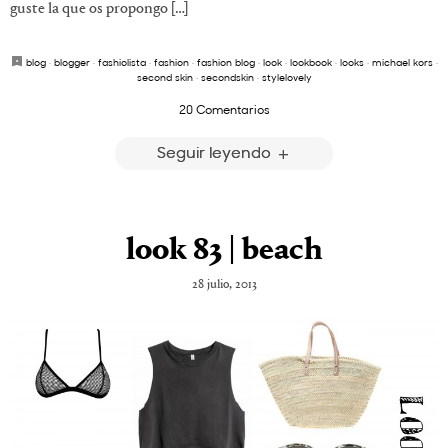
guste la que os propongo […]
blog
·
blogger
·
fashiolista
·
fashion
·
fashion blog
·
look
·
lookbook
·
looks
·
michael kors
·
second skin
·
secondskin
·
stylelovely
20 Comentarios
Seguir leyendo
look 83 | beach
28 julio, 2013