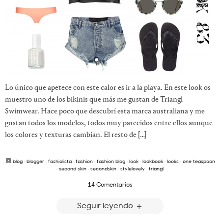
Lo único que apetece con este calor es ir a la playa. En este look os
muestro uno de los bikinis que más me gustan de Triangl
Swimwear. Hace poco que descubrí esta marca australiana y me
gustan todos los modelos, todos muy parecidos entre ellos aunque
los colores y texturas cambian. El resto de […]
blog
·
blogger
·
fashiolista
·
fashion
·
fashion blog
·
look
·
lookbook
·
looks
·
one teaspoon
·
second skin
·
secondskin
·
stylelovely
·
triangl
14 Comentarios
Seguir leyendo