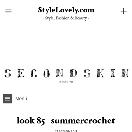
StyleLovely.com
· Style, Fashion & Beauty ·
Saltar
al
contenido
Menú
look 85 | summercrochet
21 agosto, 2013