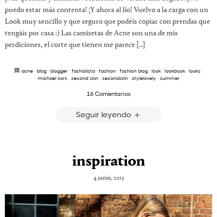
puedo estar más contenta! ¡Y ahora al lío! Vuelvo a la carga con un
Look muy sencillo y que seguro que podéis copiar con prendas que
tengáis por casa :) Las camisetas de Acne son una de mis
perdiciones, el corte que tienen me parece […]
acne
·
blog
·
blogger
·
fashiolista
·
fashion
·
fashion blog
·
look
·
lookbook
·
looks
·
michael kors
·
second skin
·
secondskin
·
stylelovely
·
summer
16 Comentarios
Seguir leyendo
inspiration
4 junio, 2013