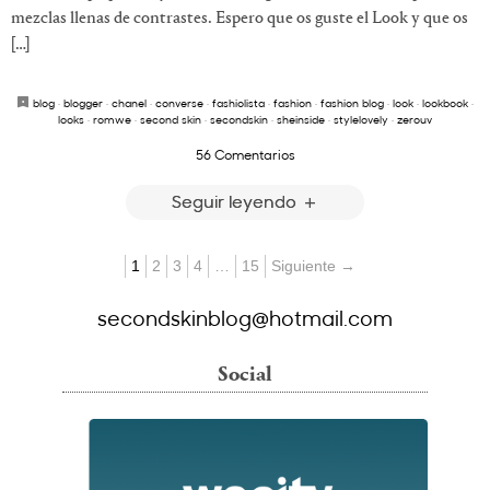
mezclas llenas de contrastes. Espero que os guste el Look y que os
[…]
blog
·
blogger
·
chanel
·
converse
·
fashiolista
·
fashion
·
fashion blog
·
look
·
lookbook
·
looks
·
romwe
·
second skin
·
secondskin
·
sheinside
·
stylelovely
·
zerouv
56 Comentarios
Seguir leyendo
1
2
3
4
…
15
Siguiente →
secondskinblog@hotmail.com
Social