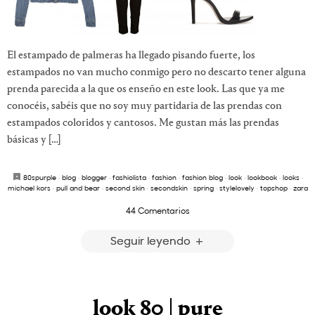
El estampado de palmeras ha llegado pisando fuerte, los
estampados no van mucho conmigo pero no descarto tener alguna
prenda parecida a la que os enseño en este look. Las que ya me
conocéis, sabéis que no soy muy partidaria de las prendas con
estampados coloridos y cantosos. Me gustan más las prendas
básicas y […]
80spurple
·
blog
·
blogger
·
fashiolista
·
fashion
·
fashion blog
·
look
·
lookbook
·
looks
·
michael kors
·
pull and bear
·
second skin
·
secondskin
·
spring
·
stylelovely
·
topshop
·
zara
44 Comentarios
Seguir leyendo
look 80 | pure