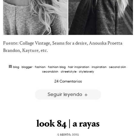
Fuente: Collage Vintage, Seams for a desire, Anouska Proetta
Brandon, Kayture, etc.
blog
·
blogger
·
fashion
·
fashion blog
·
hair inspiration
·
inspiration
·
second skin
·
secondskin
·
streetstyle
·
stylelovely
24 Comentarios
Seguir leyendo
look 84 | a rayas
5 agosto, 2013