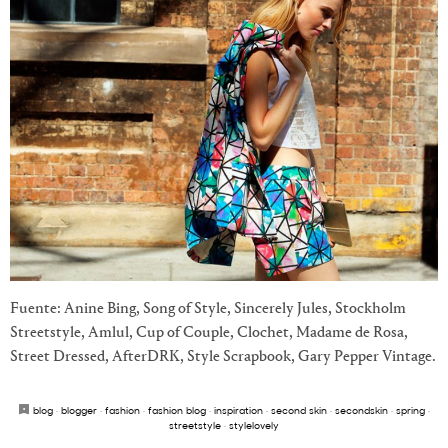
Fuente: Anine Bing, Song of Style, Sincerely Jules, Stockholm
Streetstyle, Amlul, Cup of Couple, Clochet, Madame de Rosa,
Street Dressed, AfterDRK, Style Scrapbook, Gary Pepper Vintage.
blog
·
blogger
·
fashion
·
fashion blog
·
inspiration
·
second skin
·
secondskin
·
spring
·
streetstyle
·
stylelovely