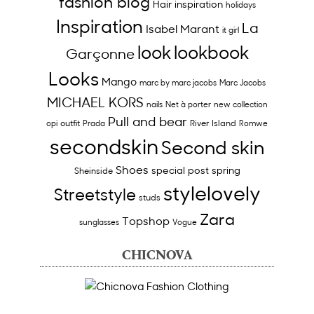
fashion blog
Hair inspiration
holidays
Inspiration
La
Isabel Marant
it girl
look
lookbook
Garçonne
Looks
Mango
marc by marc jacobs
Marc Jacobs
MICHAEL KORS
nails
Net à porter
new collection
Pull and bear
outfit
River Island
opi
Prada
Romwe
secondskin
Second skin
Shoes
special post
spring
Sheinside
stylelovely
Streetstyle
studs
Zara
Topshop
sunglasses
Vogue
CHICNOVA