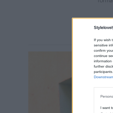
forma 
Stylelovel
If you wish 
sensitive in
confirm you
continue se
information 
further disc
participants
Downstream 
Persona
I want t