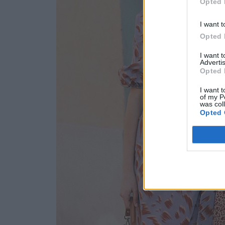
Opted 
I want t
Opted 
I want 
Advertis
Opted 
I want t
of my P
was col
Opted 