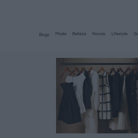
Moda
Belleza
Novias
Lifestyle
Ga
Blogs
Saltar
al
contenido