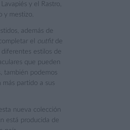
Lavapiés y el Rastro,
o y mestizo.
vestidos, además de
 completar el
outfit
de
diferentes estilos de
taculares que pueden
ás, también podemos
n más partido a sus
esta nueva colección
én está producida de