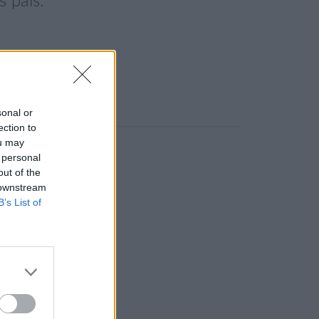
 país.
sonal or
ection to
ou may
 personal
out of the
 downstream
B’s List of