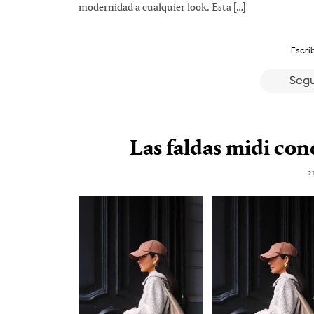
modernidad a cualquier look. Esta […]
Escri
Segu
Las faldas midi conq
2