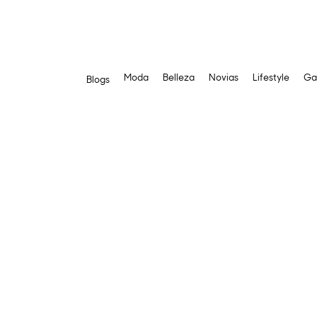
Moda
Belleza
Novias
Lifestyle
Ga
Blogs
Saltar
al
contenido