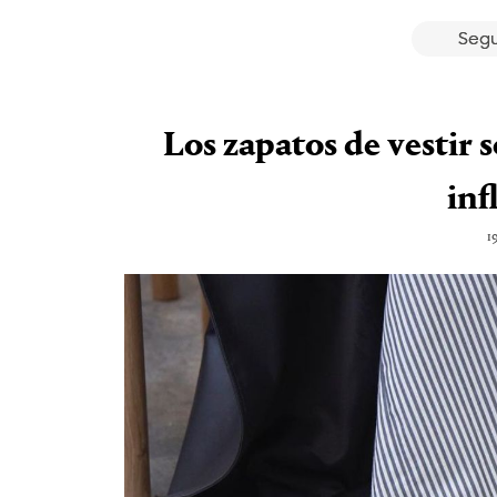
Segu
Los zapatos de vestir s
inf
1