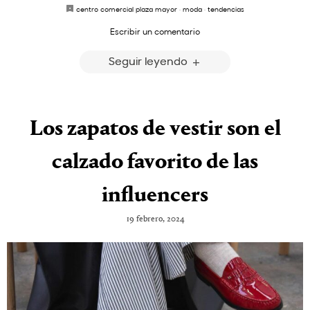
centro comercial plaza mayor
·
moda
·
tendencias
Escribir un comentario
Seguir leyendo
Los zapatos de vestir son el
calzado favorito de las
influencers
19 febrero, 2024