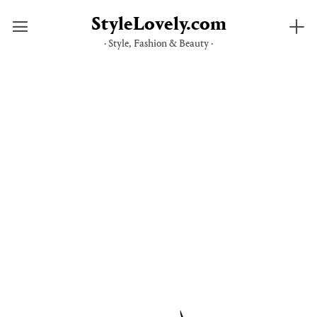
StyleLovely.com
· Style, Fashion & Beauty ·
Saltar
al
contenido