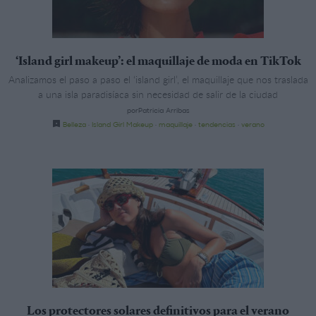
‘Island girl makeup’: el maquillaje de moda en TikTok
Analizamos el paso a paso el ‘island girl’, el maquillaje que nos traslada
a una isla paradisíaca sin necesidad de salir de la ciudad
porPatricia Arribas
Belleza
·
Island Girl Makeup
·
maquillaje
·
tendencias
·
verano
Los protectores solares definitivos para el verano