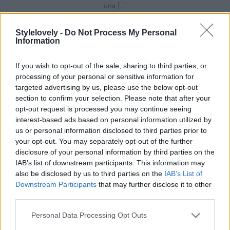
una […]
porJulia Micó Cuenca
Belleza
·
tendencias
Stylelovely -
Do Not Process My Personal
Information
If you wish to opt-out of the sale, sharing to third parties, or
processing of your personal or sensitive information for
targeted advertising by us, please use the below opt-out
section to confirm your selection. Please note that after your
opt-out request is processed you may continue seeing
interest-based ads based on personal information utilized by
us or personal information disclosed to third parties prior to
your opt-out. You may separately opt-out of the further
disclosure of your personal information by third parties on the
IAB’s list of downstream participants. This information may
Alerta belleza: las novedades que no pueden faltar en tu
also be disclosed by us to third parties on the
IAB’s List of
neceser esta primavera
Downstream Participants
that may further disclose it to other
Descubre los imprescindibles de la temporada para una rutina fresca,
third parties.
natural y llena de luminosidad.
porÁfrica Poveda
Personal Data Processing Opt Outs