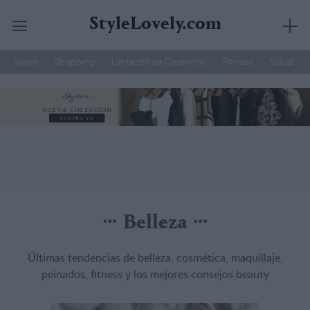
StyleLovely.com
News
Shopping
L’interdit de Givenchy
Fitness
Salud
Saltar
YSL
Hemos Probado
Belleza Hombre
al
contenido
Belleza
Últimas tendencias de belleza, cosmética, maquillaje,
peinados, fitness y los mejores consejos beauty