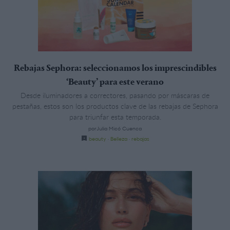
Rebajas Sephora: seleccionamos los imprescindibles
‘Beauty’ para este verano
Desde iluminadores a correctores, pasando por máscaras de
pestañas, estos son los productos clave de las rebajas de Sephora
para triunfar esta temporada.
porJulia Micó Cuenca
beauty
·
Belleza
·
rebajas