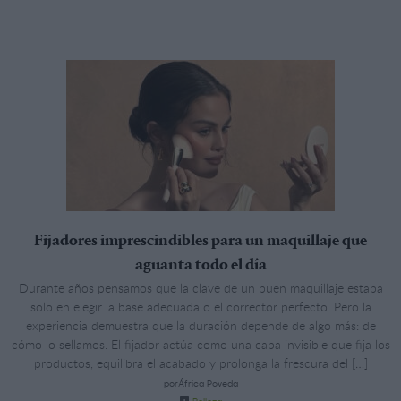
Fijadores imprescindibles para un maquillaje que
aguanta todo el día
Durante años pensamos que la clave de un buen maquillaje estaba
solo en elegir la base adecuada o el corrector perfecto. Pero la
experiencia demuestra que la duración depende de algo más: de
cómo lo sellamos. El fijador actúa como una capa invisible que fija los
productos, equilibra el acabado y prolonga la frescura del […]
porÁfrica Poveda
Belleza