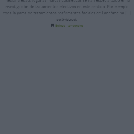
mediana edad. Algunas marcas cosméticas se han especializado en la
investigación de tratamientos efectivos en este sentido. Por ejemplo,
toda la gama de tratamientos reafirmantes faciales de Lancôme ha […]
porStyleLovely
Belleza
·
tendencias