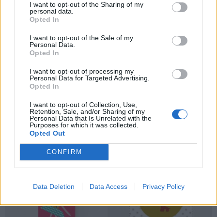
I want to opt-out of the Sharing of my
personal data.
La Bolsa Mágica
Opted In
¿Vivir tu cumpleaños como si estuvieras dentro de un cuento?
I want to opt-out of the Sale of my
Personal Data.
Es posible gracias al espacio de ensueño que ofrece La Bolsa
Opted In
Mágica. Desde fiestas temáticas, danza y música, hasta
I want to opt-out of processing my
Personal Data for Targeted Advertising.
gymkanas y talleres.
Opted In
Más información
I want to opt-out of Collection, Use,
Retention, Sale, and/or Sharing of my
Personal Data that Is Unrelated with the
Purposes for which it was collected.
Opted Out
CONFIRM
Data Deletion
Data Access
Privacy Policy