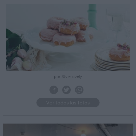
por StyleLovely
Ver todas las fotos