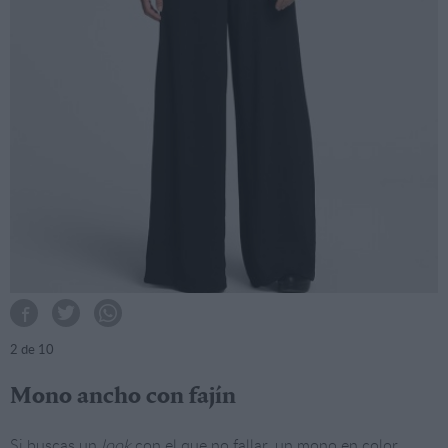
2
de 10
Mono ancho con fajín
Si buscas un
look
con el que no fallar, un mono en color