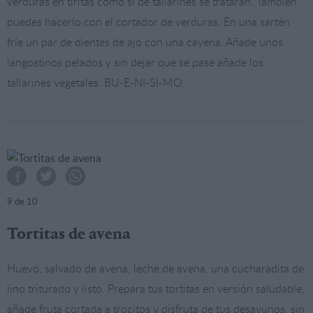
verduras en tiritas como si de tallarines se trataran. También
puedes hacerlo con el cortador de verduras. En una sartén
fríe un par de dientes de ajo con una cayena. Añade unos
langostinos pelados y sin dejar que se pase añade los
tallarines vegetales. BU-E-NI-SI-MO.
9
de 10
Tortitas de avena
Huevo, salvado de avena, leche de avena, una cucharadita de
lino triturado y listo. Prepara tus tortitas en versión saludable,
añade fruta cortada a trocitos y disfruta de tus desayunos, sin