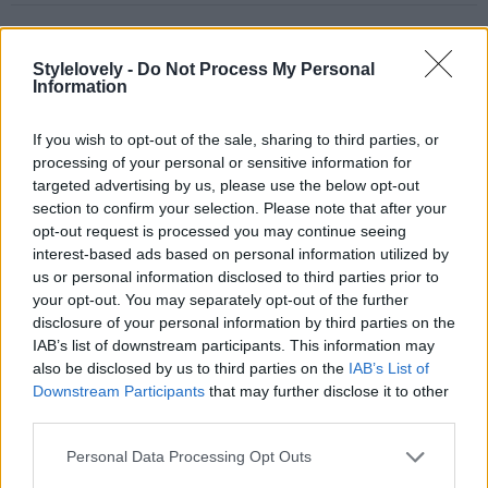
Stylelovely -
Do Not Process My Personal
Information
3
de 9
If you wish to opt-out of the sale, sharing to third parties, or
processing of your personal or sensitive information for
Doutzen Kroes
targeted advertising by us, please use the below opt-out
section to confirm your selection. Please note that after your
opt-out request is processed you may continue seeing
No te agobies si antes de irte de vacaciones no puedes ir a la
interest-based ads based on personal information utilized by
peluquería a ponerte mechas. En la época estival se lleva más
us or personal information disclosed to third parties prior to
que nunca la raíz vista como hace Kroes.
your opt-out. You may separately opt-out of the further
disclosure of your personal information by third parties on the
IAB’s list of downstream participants. This information may
also be disclosed by us to third parties on the
IAB’s List of
Downstream Participants
that may further disclose it to other
third parties.
Personal Data Processing Opt Outs
4
de 9