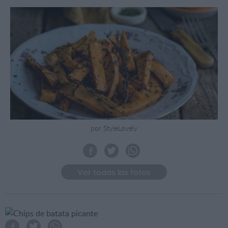
por StyleLovely
Ver todas las fotos