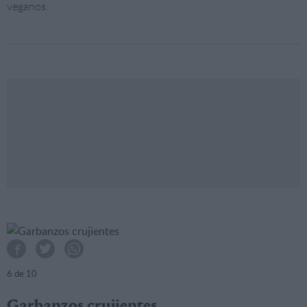
veganos.
6
de 10
Garbanzos crujientes