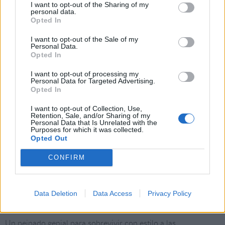
I want to opt-out of the Sharing of my
personal data.
Daria Werbowy
Opted In
I want to opt-out of the Sale of my
Corto y con ondas muy naturales como el que luce Daria
Personal Data.
Opted In
Werbowy en la imagen. Sin duda, un cabello perfecto para el
verano.
I want to opt-out of processing my
Personal Data for Targeted Advertising.
Opted In
I want to opt-out of Collection, Use,
Retention, Sale, and/or Sharing of my
Personal Data that Is Unrelated with the
Purposes for which it was collected.
Opted Out
CONFIRM
5
de 9
Diane Kruger
Data Deletion
Data Access
Privacy Policy
La actriz alemana suele apostar por las coletas altas tirantes.
Un peinado genial para sobrevivir con estilo a las