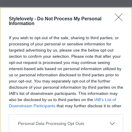
Stylelovely -
Do Not Process My Personal
Information
Foto: © Cortesía de la marca
7
de 14
If you wish to opt-out of the sale, sharing to third parties, or
processing of your personal or sensitive information for
Zara
targeted advertising by us, please use the below opt-out
section to confirm your selection. Please note that after your
Zapato tipo mule en piel con efecto metalizado, tacón alto
opt-out request is processed you may continue seeing
interest-based ads based on personal information utilized by
fino y acabado en punta redonda. ¡Maravillosas!
us or personal information disclosed to third parties prior to
your opt-out. You may separately opt-out of the further
Precio: 69,95 €
disclosure of your personal information by third parties on the
IAB’s list of downstream participants. This information may
also be disclosed by us to third parties on the
IAB’s List of
Downstream Participants
that may further disclose it to other
third parties.
Personal Data Processing Opt Outs