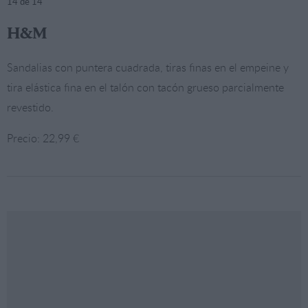
14
de 14
H&M
Sandalias con puntera cuadrada, tiras finas en el empeine y
tira elástica fina en el talón con tacón grueso parcialmente
revestido.
Precio: 22,99 €