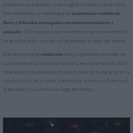
accesorios que abarcan cuatro siglos de historia de la moda.
Nos esperamos un despliegue de
majestuosos vestidos de
flores y delicados estampados con motivos botánicos y
. Todo apunta a que la alfombra roja se convertirá en
animales
un enorme jardín que servirá de antesala al resto del evento.
Esta emocionante
está programada para estar en
exhibición
curso desde el 10 de mayo hasta el 2 de septiembre de 2024,
ofreciendo a los asistentes la oportunidad de sumergirse en la
rica evolución de la moda y reflexionar sobre su influencia en
la sociedad y la cultura a lo largo del tiempo.