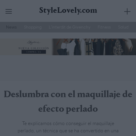
StyleLovely.com
News
Shopping
L’interdit de Givenchy
Fitness
Salud
Saltar
YSL
Hemos Probado
Belleza Hombre
al
contenido
Deslumbra con el maquillaje de
efecto perlado
Te explicamos cómo conseguir el maquillaje
perlado, un técnica que se ha convertido en una