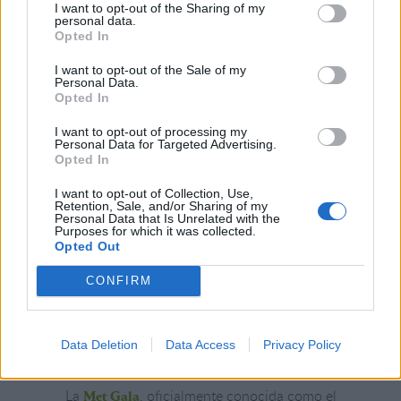
I want to opt-out of the Sharing of my
Todo lo que debes saber sobre
personal data.
Opted In
la Met Gala 2024
I want to opt-out of the Sale of my
Personal Data.
Opted In
Te revelamos la temática del Met Gala de este
año, así como la fecha y lugar donde se llevará a
I want to opt-out of processing my
cabo el evento de moda más esperado del año
Personal Data for Targeted Advertising.
Opted In
I want to opt-out of Collection, Use,
Retention, Sale, and/or Sharing of my
Personal Data that Is Unrelated with the
Purposes for which it was collected.
Opted Out
CONFIRM
Data Deletion
Data Access
Privacy Policy
La
, oficialmente conocida como el
Met Gala