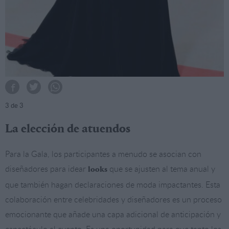
3
de 3
La elección de atuendos
Para la Gala, los participantes a menudo se asocian con
diseñadores para idear
que se ajusten al tema anual y
looks
que también hagan declaraciones de moda impactantes. Esta
colaboración entre celebridades y diseñadores es un proceso
emocionante que añade una capa adicional de anticipación y