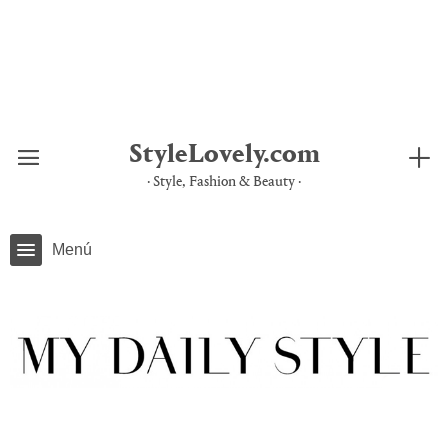
Saltar
al
contenido
StyleLovely.com
· Style, Fashion & Beauty ·
Menú