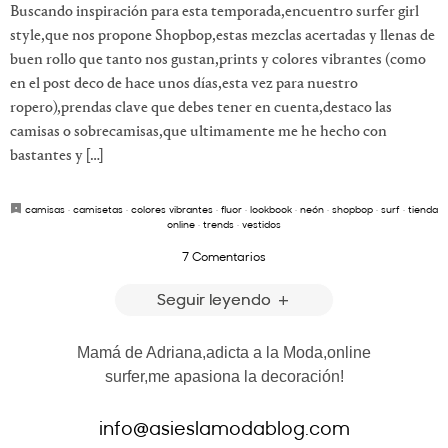
Buscando inspiración para esta temporada,encuentro surfer girl
style,que nos propone Shopbop,estas mezclas acertadas y llenas de
buen rollo que tanto nos gustan,prints y colores vibrantes (como
en el post deco de hace unos días,esta vez para nuestro
ropero),prendas clave que debes tener en cuenta,destaco las
camisas o sobrecamisas,que ultimamente me he hecho con
bastantes y […]
camisas
·
camisetas
·
colores vibrantes
·
fluor
·
lookbook
·
neón
·
shopbop
·
surf
·
tienda
online
·
trends
·
vestidos
7 Comentarios
Seguir leyendo
Mamá de Adriana,adicta a la Moda,online
surfer,me apasiona la decoración!
info@asieslamodablog.com