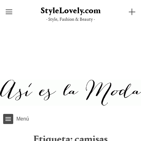
StyleLovely.com
· Style, Fashion & Beauty ·
Saltar
al
contenido
Menú
Etiqueta:
camisas