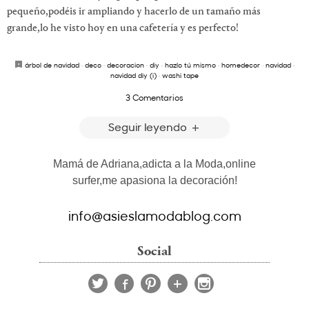
pequeño,podéis ir ampliando y hacerlo de un tamaño más
grande,lo he visto hoy en una cafetería y es perfecto!
árbol de navidad
·
deco
·
decoracion
·
diy
·
hazlo tú mismo
·
homedecor
·
navidad
·
navidad diy (i)
·
washi tape
3 Comentarios
Seguir leyendo
Mamá de Adriana,adicta a la Moda,online
surfer,me apasiona la decoración!
info@asieslamodablog.com
Social