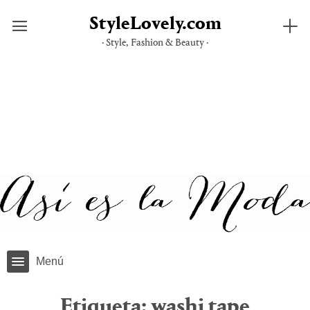
StyleLovely.com
· Style, Fashion & Beauty ·
Saltar
al
contenido
Menú
Etiqueta:
washi tape