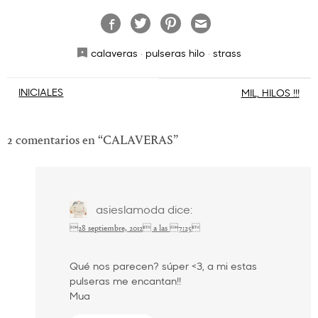
calaveras
·
pulseras hilo
·
strass
Navegación
INICIALES
MIL, HILOS !!!
de
entradas
2 comentarios en “
CALAVERAS
”
asieslamoda
dice:
28 septiembre, 2012 a las 7:25
Qué nos parecen? súper <3, a mi estas
pulseras me encantan!!
Mua