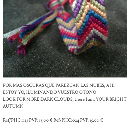
POR MÁS OSCURAS QUE PAREZCAN LAS NUBES, AHÍ
ESTOY YO, ILUMINANDO VUESTRO OTOÑO
LOOK FOR MORE DARK CLOUDS, there I am, YOUR BRIGHT
AUTUMN
Ref/PHC:023 PVP: 15,00 € Ref/PHC:024 PVP. 15,00 €