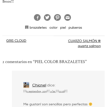
Besos!!!
brazaletes
·
color
·
piel
·
pulseras
Navegación
GRIS CLOUD
CUARZO SALMÓN #
quartz salmon
de
entradas
2 comentarios en “
PIEL COLOR BRAZALETES
”
Chicnel
dice:
11 septiembre, 2013 a las 22:26
Me gustan! son sencillas pero perfectas