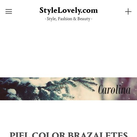
StyleLovely.com
· Style, Fashion & Beauty ·
Saltar
al
contenido
PIEL COLOR BRAZALETES