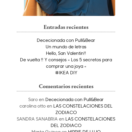
Entradas recientes
Dececionada con Pull&Bear
Un mundo de letras
Hello, San Valentin!!
De vuelta !! Y consejos » Los 5 secretos para
comprar una joya «
#IKEA DIY
Comentarios recientes
Saro
en
Dececionada con Pull&Bear
carolina otto
en
LAS CONSTELACIONES DEL
ZODIACO
SANDRA SANABRIA
en
LAS CONSTELACIONES
DEL ZODIACO
Marta Guinea
en
HIPPIE DE LUJO