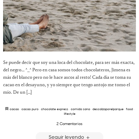
Se puede decir que soy una loca del chocolate, para ser más exacta,
del negro… ^_^ Pero en casa somos todos chocolateros, Jimena es
más del blanco pero no le hace ascos al resto! Cada día se toma su
cacao en el desayuno, y yo siempre que tengo antojo me tomo el
mío. De un […]
cacao
·
cacao puro
·
chocolate express
·
comida sana
·
descalzaporelparque
·
food
·
lifestyle
2 Comentarios
Seguir leyendo