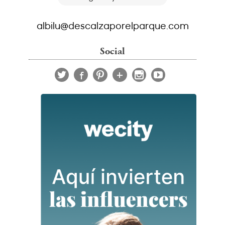
albilu@descalzaporelparque.com
Social