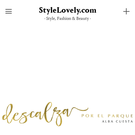
StyleLovely.com
· Style, Fashion & Beauty ·
Saltar
al
contenido