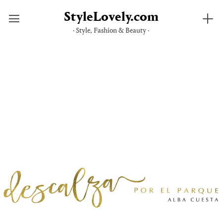
StyleLovely.com
· Style, Fashion & Beauty ·
Saltar
al
contenido