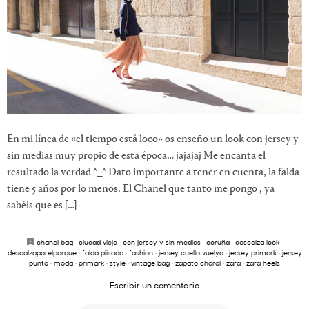
En mi línea de «el tiempo está loco» os enseño un look con jersey y
sin medias muy propio de esta época… jajajaj Me encanta el
resultado la verdad ^_^ Dato importante a tener en cuenta, la falda
tiene 5 años por lo menos. El Chanel que tanto me pongo , ya
sabéis que es […]
chanel bag
·
ciudad vieja
·
con jersey y sin medias
·
coruña
·
descalza look
·
descalzaporelparque
·
falda plisada
·
fashion
·
jersey cuello vuelyo
·
jersey primark
·
jersey
punto
·
moda
·
primark
·
style
·
vintage bag
·
zapato charol
·
zara
·
zara heels
Escribir un comentario