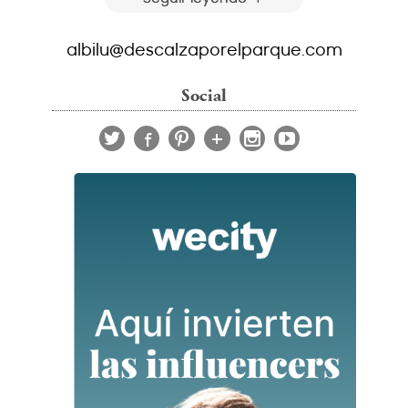
albilu@descalzaporelparque.com
Social