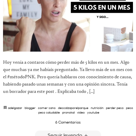
Hoy venía a contaros cómo perder más de 5 kilos en un mes. Algo
que muchas ya me habíais preguntado. Ya llevo más de un mes con
el #métodoPNK. Pero quería hablaros con conocimiento de causa,
habiendo pasado unas semanas y con una opinión sincera. Tenía
un borrador para este post . Explicaba todo , […]
adelgazar
·
blogger
·
comer sano
·
descalzaporelparque
·
nutrición
·
perder peso
·
peso
·
peso saludable
·
pronokal
·
video
·
youtube
6 Comentarios
Seguir leyendo