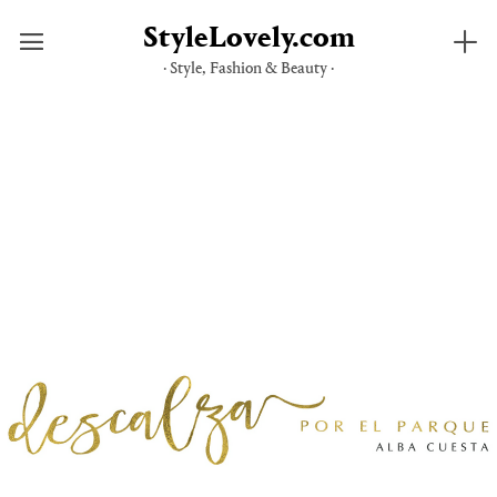
StyleLovely.com
· Style, Fashion & Beauty ·
Saltar
al
contenido