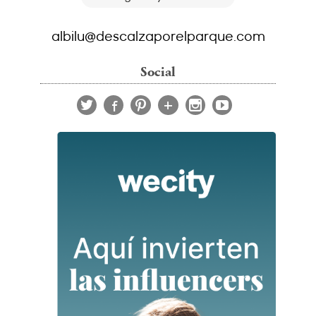
albilu@descalzaporelparque.com
Social