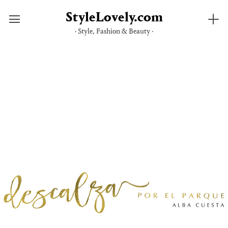
StyleLovely.com
· Style, Fashion & Beauty ·
Saltar
al
contenido