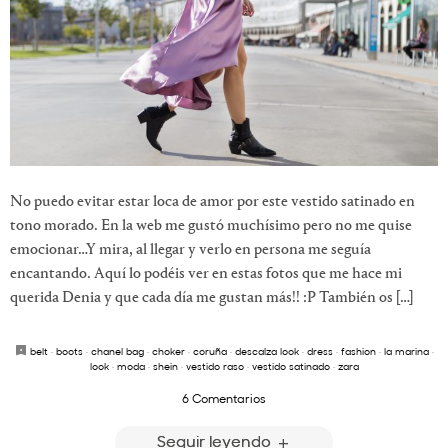
No puedo evitar estar loca de amor por este vestido satinado en
tono morado. En la web me gustó muchísimo pero no me quise
emocionar…Y mira, al llegar y verlo en persona me seguía
encantando. Aquí lo podéis ver en estas fotos que me hace mi
querida Denia y que cada día me gustan más!! :P También os […]
belt
·
boots
·
chanel bag
·
choker
·
coruña
·
descalza look
·
dress
·
fashion
·
la marina
·
look
·
moda
·
shein
·
vestido raso
·
vestido satinado
·
zara
6 Comentarios
Seguir leyendo