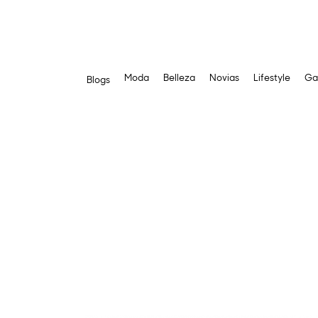
Moda
Belleza
Novias
Lifestyle
Ga
Blogs
Saltar
al
contenido