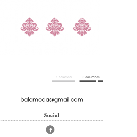
1 columna
2 columnas
balamoda@gmail.com
Social