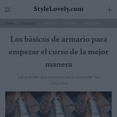
StyleLovely.com
News
Shopping
Celebrity
Pasarela
Influencers
Saltar
Joyería Suarez
Street Style
Moda Hombre
al
Los básicos de armario para
contenido
empezar el curso de la mejor
manera
Las prendas que necesitas para completar tus
conjuntos