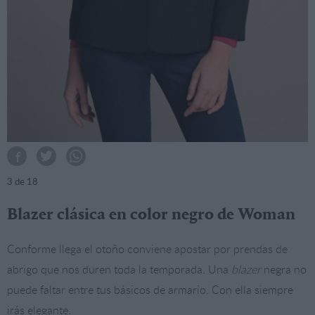
3
de 18
Blazer clásica en color negro de Woman
Conforme llega el otoño conviene apostar por prendas de
abrigo que nos duren toda la temporada. Una
blazer
negra no
puede faltar entre tus básicos de armario. Con ella siempre
irás elegante.