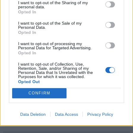
I want to opt-out of the Sharing of my
personal data.
Opted In
6
de 18
I want to opt-out of the Sale of my
Personal Data.
Opted In
Pantalón vaquero de Woman
I want to opt-out of processing my
Personal Data for Targeted Advertising.
Los pantalones vaqueros son el básico de los básicos.
Opted In
Aprovecha septiembre para renovar también tus pantalones.
I want to opt-out of Collection, Use,
Estos serán perfectos para otoño invierno.
Retention, Sale, and/or Sharing of my
Personal Data that Is Unrelated with the
Purposes for which it was collected.
Precio: 39,99 €
Opted Out
CONFIRM
Más información
Data Deletion
Data Access
Privacy Policy