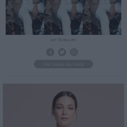
por StyleLovely
Ver todas las fotos