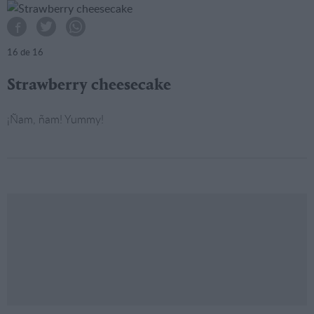
16
de 16
Strawberry cheesecake
¡Ñam, ñam! Yummy!