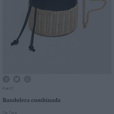
4
de 17
Bandolera combinada
De Zara.