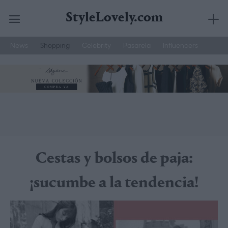
StyleLovely.com
News
Shopping
Celebrity
Pasarela
Influencers
Saltar
Joyería Suarez
Street Style
Moda Hombre
al
contenido
Cestas y bolsos de paja:
¡sucumbe a la tendencia!