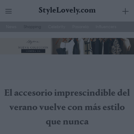
StyleLovely.com
News
Shopping
Celebrity
Pasarela
Influencers
Saltar
Joyería Suarez
Street Style
Moda Hombre
al
contenido
El accesorio imprescindible del
verano vuelve con más estilo
que nunca