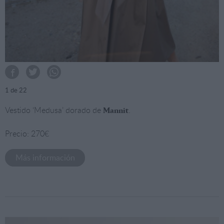
1
de 22
Vestido ‘Medusa’ dorado de
.
Mannit
Precio: 270€
Más información