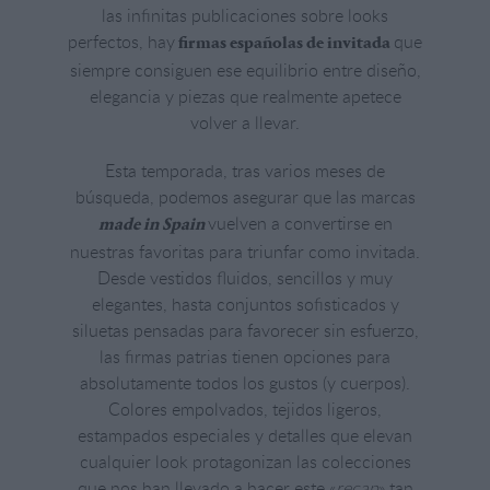
las infinitas publicaciones sobre looks
perfectos, hay
que
firmas españolas de invitada
siempre consiguen ese equilibrio entre diseño,
elegancia y piezas que realmente apetece
volver a llevar.
Esta temporada, tras varios meses de
búsqueda, podemos asegurar que las marcas
vuelven a convertirse en
made in Spain
nuestras favoritas para triunfar como invitada.
Desde vestidos fluidos, sencillos y muy
elegantes, hasta conjuntos sofisticados y
siluetas pensadas para favorecer sin esfuerzo,
las firmas patrias tienen opciones para
absolutamente todos los gustos (y cuerpos).
Colores empolvados, tejidos ligeros,
estampados especiales y detalles que elevan
cualquier look protagonizan las colecciones
que nos han llevado a hacer este «
recap
» tan