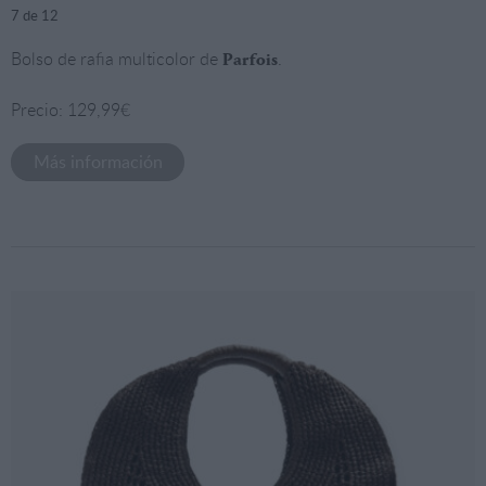
7
de 12
Bolso de rafia multicolor de
.
Parfois
Precio: 129,99€
Más información