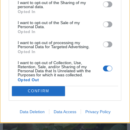
I want to opt-out of the Sharing of my
personal data.
Opted In
I want to opt-out of the Sale of my
Personal Data.
Opted In
I want to opt-out of processing my
Personal Data for Targeted Advertising.
2
de 13
Opted In
Jersey
college
ochos en color crema
I want to opt-out of Collection, Use,
Retention, Sale, and/or Sharing of my
Personal Data that Is Unrelated with the
Precio: 64,90€
Purposes for which it was collected.
Opted Out
Más información
CONFIRM
Data Deletion
Data Access
Privacy Policy