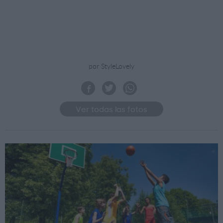
por StyleLovely
Ver todas las fotos