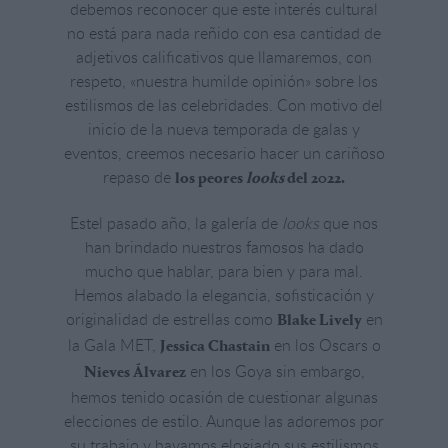
debemos reconocer que este interés cultural
no está para nada reñido con esa cantidad de
adjetivos calificativos que llamaremos, con
respeto, «nuestra humilde opinión» sobre los
estilismos de las celebridades. Con motivo del
inicio de la nueva temporada de galas y
eventos, creemos necesario hacer un cariñoso
repaso de
los peores
looks
del 2022.
Estel pasado año, la galería de
looks
que nos
han brindado nuestros famosos ha dado
mucho que hablar, para bien y para mal.
Hemos alabado la elegancia, sofisticación y
originalidad de estrellas como
en
Blake Lively
la Gala MET,
en los Oscars o
Jessica Chastain
en los Goya sin embargo,
Nieves Álvarez
hemos tenido ocasión de cuestionar algunas
elecciones de estilo. Aunque las adoremos por
su trabajo y hayamos elogiado sus estilismos