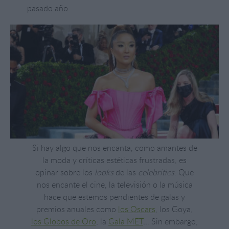
pasado año
Si hay algo que nos encanta, como amantes de
la moda y críticas estéticas frustradas, es
opinar sobre los
looks
de las
celebrities
. Que
nos encante el cine, la televisión o la música
hace que estemos pendientes de galas y
premios anuales como
los Oscars
, los Goya,
los Globos de Oro
, la
Gala MET
… Sin embargo,