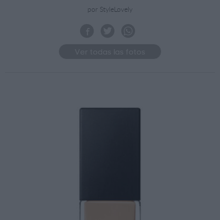
por StyleLovely
Ver todas las fotos