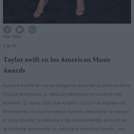
Foto: Gtres
1
de 10
Taylor swift en los American Music
Awards
Aunque triunfó en varias categorías durante los premios de la
Música Americana, su elección estilística no fue de lo más
acertada. El mono, que roza el estilo
catsuit
, no acababa de
favorecerle y ni mucho menos, hacerla deslumbrar.Ya sea por
el color dorado, la pedrería o los complementos, el
outfit
de
la cantante desprendía un cierto aire de disfraz barato, ¿no