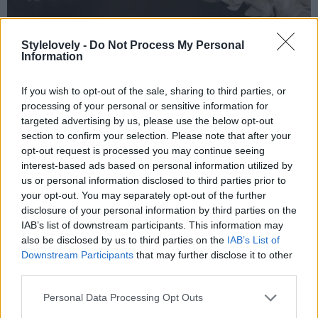
Stylelovely -
Do Not Process My Personal
Information
Foto: @kyliejenner
5
de 10
If you wish to opt-out of the sale, sharing to third parties, or
processing of your personal or sensitive information for
Kylie Jenner en la Gala MET
targeted advertising by us, please use the below opt-out
section to confirm your selection. Please note that after your
Con esta elección puede que abramos en debate ya que, nos
opt-out request is processed you may continue seeing
interest-based ads based on personal information utilized by
guste más o menos el
look
, tenía un gran significado. Kylie
us or personal information disclosed to third parties prior to
escogió este diseño de
para la
en honor
Off-White
Gala MET
your opt-out. You may separately opt-out of the further
al difunto
, hecho que nos parece de lo más
disclosure of your personal information by third parties on the
Virgil Abloh
IAB’s list of downstream participants. This information may
tierno y original. Sin embargo, en conjunto debemos ser
also be disclosed by us to third parties on the
IAB’s List of
francas y reconocer que, aunque tenga un punto muy guay,
Downstream Participants
that may further disclose it to other
third parties.
carece de sentido estético, ¿qué opináis?
Personal Data Processing Opt Outs