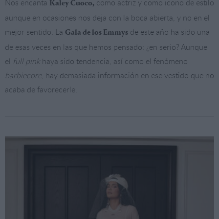
Nos encanta
como actriz y como icono de estilo
Kaley Cuoco,
aunque en ocasiones nos deja con la boca abierta, y no en el
mejor sentido. La
de este año ha sido una
Gala de los Emmys
de esas veces en las que hemos pensado: ¿en serio? Aunque
el
full pink
haya sido tendencia, así como el fenómeno
barbiecore
, hay demasiada información en ese vestido que no
acaba de favorecerle.