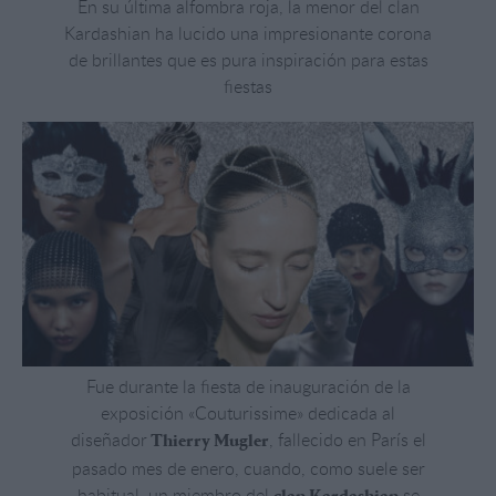
En su última alfombra roja, la menor del clan
Kardashian ha lucido una impresionante corona
de brillantes que es pura inspiración para estas
fiestas
Fue durante la fiesta de inauguración de la
exposición «Couturissime» dedicada al
diseñador
, fallecido en París el
Thierry Mugler
pasado mes de enero, cuando, como suele ser
habitual, un miembro del
se