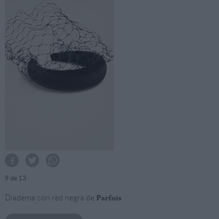
9
de 13
Diadema con red negra de
Parfois