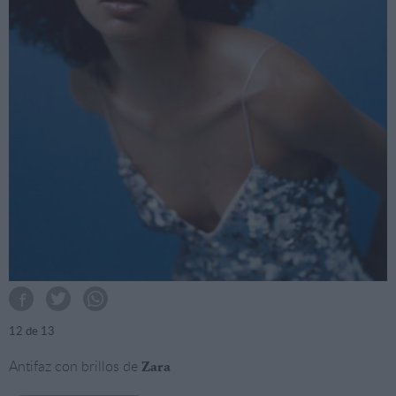
12
de 13
Antifaz con brillos de
Zara