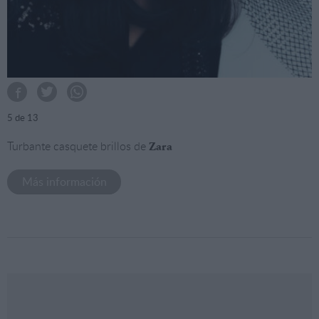
5
de 13
Turbante casquete brillos de
Zara
Más información