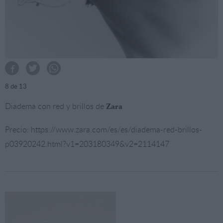
8
de 13
Diadema con red y brillos de
Zara
Precio: https://www.zara.com/es/es/diadema-red-brillos-
p03920242.html?v1=203180349&v2=2114147