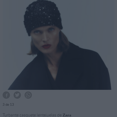
3
de 13
Turbante casquete lentejuelas de
Zara