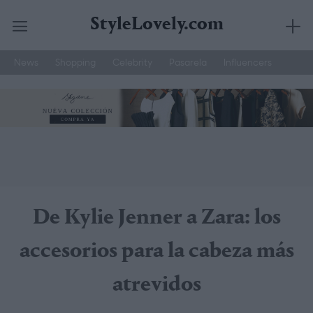
StyleLovely.com
News
Shopping
Celebrity
Pasarela
Influencers
Saltar
Joyería Suarez
Street Style
Moda Hombre
al
contenido
De Kylie Jenner a Zara: los
accesorios para la cabeza más
atrevidos