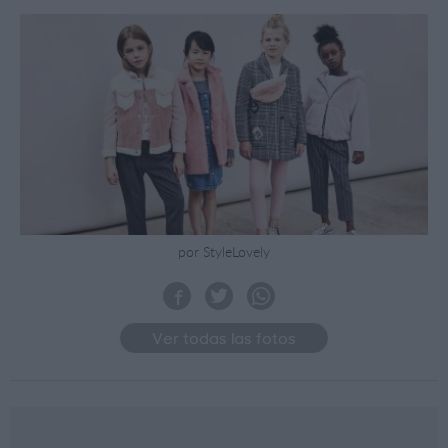
por StyleLovely
Ver todas las fotos