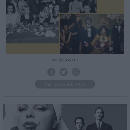
por StyleLovely
Ver todas las fotos