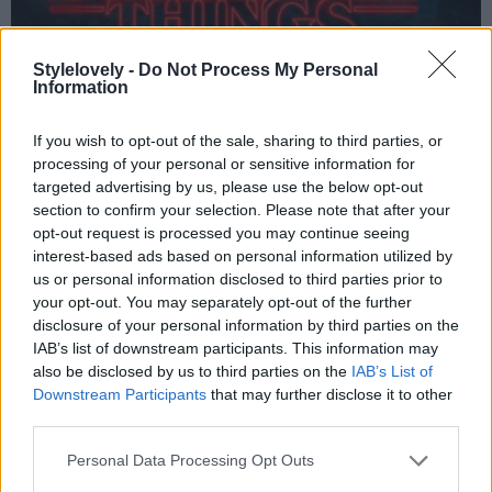
Stylelovely -
Do Not Process My Personal
Information
10
de 10
If you wish to opt-out of the sale, sharing to third parties, or
processing of your personal or sensitive information for
Stranger Things
targeted advertising by us, please use the below opt-out
section to confirm your selection. Please note that after your
Si no te gusta seguir «modas» y ver las series a tu ritmo, es tu
opt-out request is processed you may continue seeing
interest-based ads based on personal information utilized by
oportunidad para ver el que fue un fenómeno de masas:
us or personal information disclosed to third parties prior to
Stranger Things. Una historia basada en una realidad ficticia y
your opt-out. You may separately opt-out of the further
llena de fantasía y locur
disclosure of your personal information by third parties on the
IAB’s list of downstream participants. This information may
also be disclosed by us to third parties on the
IAB’s List of
Downstream Participants
that may further disclose it to other
third parties.
Personal Data Processing Opt Outs