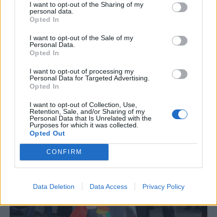
I want to opt-out of the Sharing of my
personal data.
Opted In
I want to opt-out of the Sale of my
Personal Data.
Opted In
I want to opt-out of processing my
Personal Data for Targeted Advertising.
Opted In
I want to opt-out of Collection, Use,
20 vestidos que arrasan con
Retention, Sale, and/or Sharing of my
Personal Data that Is Unrelated with the
Purposes for which it was collected.
unas botas de caña alta
Opted Out
CONFIRM
¡El combo perfecto para este invierno!
Data Deletion
Data Access
Privacy Policy