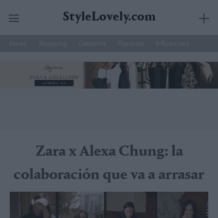
StyleLovely.com
News
Shopping
Celebrity
Pasarela
Influencers
Saltar
Joyería Suarez
Street Style
Moda Hombre
al
contenido
Zara x Alexa Chung: la
colaboración que va a arrasar