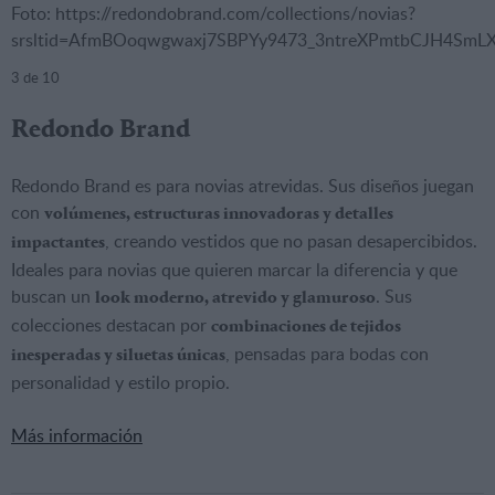
Foto: https://redondobrand.com/collections/novias?
srsltid=AfmBOoqwgwaxj7SBPYy9473_3ntreXPmtbCJH4SmLX
3
de 10
Redondo Brand
Redondo Brand es para novias atrevidas. Sus diseños juegan
con
volúmenes, estructuras innovadoras y detalles
, creando vestidos que no pasan desapercibidos.
impactantes
Ideales para novias que quieren marcar la diferencia y que
buscan un
. Sus
look moderno, atrevido y glamuroso
colecciones destacan por
combinaciones de tejidos
, pensadas para bodas con
inesperadas y siluetas únicas
personalidad y estilo propio.
Más información