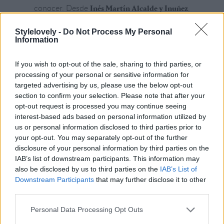
conocer. Desde
,
Inés Martín Alcalde y Inuñez
con sus cortes modernos y elegantes,
Stylelovely -
hasta
Do Not Process My Personal
, ideal para un estilo
Helena Marenque
Information
boho chic, estas creadoras tienen opciones
para cada tipo de novia.
If you wish to opt-out of the sale, sharing to third parties, or
processing of your personal or sensitive information for
por Julia Micó Cuenca
targeted advertising by us, please use the below opt-out
section to confirm your selection. Please note that after your
opt-out request is processed you may continue seeing
interest-based ads based on personal information utilized by
Ver todas las fotos
us or personal information disclosed to third parties prior to
your opt-out. You may separately opt-out of the further
disclosure of your personal information by third parties on the
IAB’s list of downstream participants. This information may
also be disclosed by us to third parties on the
IAB’s List of
Downstream Participants
that may further disclose it to other
third parties.
Personal Data Processing Opt Outs