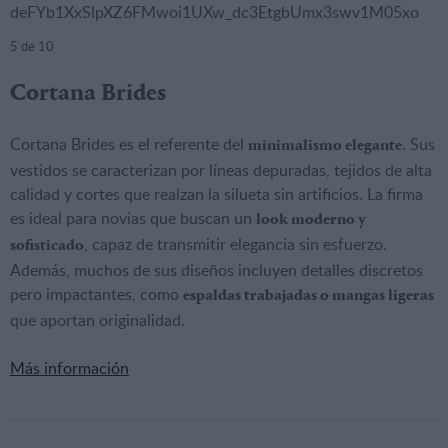
deFYb1XxSlpXZ6FMwoi1UXw_dc3EtgbUmx3swv1M05xo
5
de 10
Cortana Brides
Cortana Brides es el referente del
. Sus
minimalismo elegante
vestidos se caracterizan por líneas depuradas, tejidos de alta
calidad y cortes que realzan la silueta sin artificios. La firma
es ideal para novias que buscan un
look moderno y
, capaz de transmitir elegancia sin esfuerzo.
sofisticado
Además, muchos de sus diseños incluyen detalles discretos
pero impactantes, como
espaldas trabajadas o mangas ligeras
que aportan originalidad.
Más información