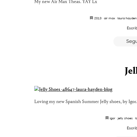
My new Air Max Theas. YAY Lx
2013
·
air max
·
laura hayden
Escri
Segu
Jel
Loving my new Spanish Summer Jelly shoes, by Igor.
igor
·
jelly shoes
·
l
Escri