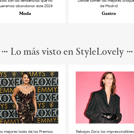
stas son las tendencias que no
Dónde comer las mejores croqu
ueremos abandonar este 2024
de Madrid
Moda
Gastro
Lo más visto en StyleLovely
os mejores looks de los Premios
Rebajas Zara: los imprescindible