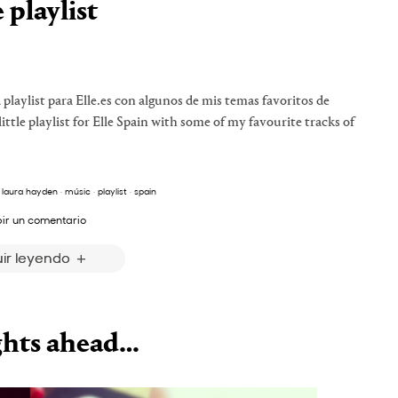
e playlist
playlist para Elle.es con algunos de mis temas favoritos de
little playlist for Elle Spain with some of my favourite tracks of
·
laura hayden
·
músic
·
playlist
·
spain
bir un comentario
ir leyendo
ghts ahead…