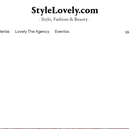
StyleLovely.com
· Style, Fashion & Beauty ·
lerías
Lovely The Agency
Eventos
Id