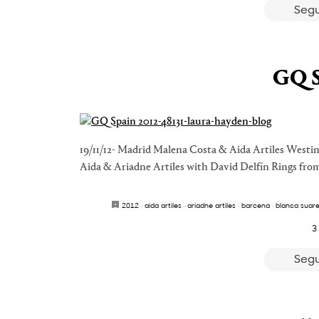
Segu
GQ S
19/11/12- Madrid Malena Costa & Aida Artiles Westi
Aida & Ariadne Artiles with David Delfín Rings fro
2012
·
aida artiles
·
ariadne artiles
·
barcena
·
blanca suar
3
Segu