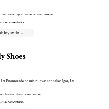
·
nike
·
shoes
·
spain
·
summer
·
thea
·
trainers
bir un comentario
ir leyendo
ly Shoes
 Lx Enamorada de mis nuevas sandalias Igor, Lx
aura hayden
·
shoes
·
spain
·
vintage
bir un comentario