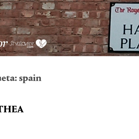
ueta:
spain
THEA