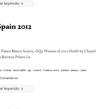
ir leyendo
pain 2012
n Palace Blanca Suárez, GQ’s Woman of 2012 Outfit by Chanel
m Bárcena Pelayo Lx
ez
·
chanel
·
david delfin
·
gq
·
madrid
·
malena costa
·
palace
·
pelayo
·
spain
 Comentarios
ir leyendo