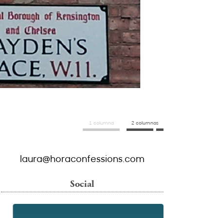
1 columna
2 columnas
laura@horaconfessions.com
Social