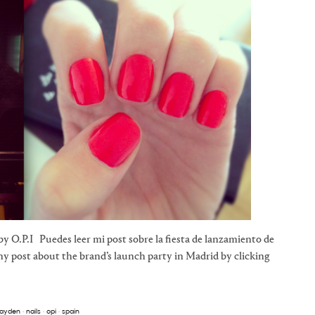
O.P.I Puedes leer mi post sobre la fiesta de lanzamiento de
my post about the brand’s launch party in Madrid by clicking
hayden
·
nails
·
opi
·
spain