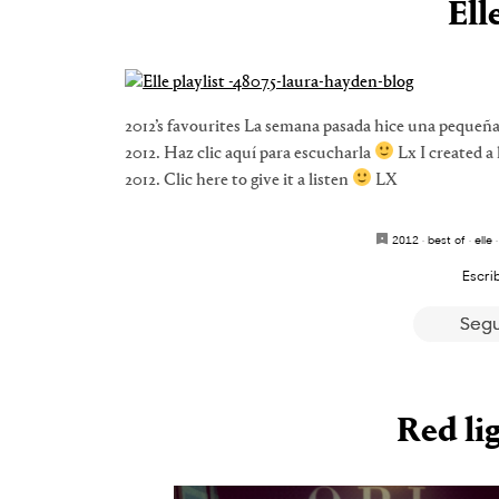
Ell
2012’s favourites La semana pasada hice una pequeña 
2012. Haz clic aquí para escucharla
Lx I created a 
2012. Clic here to give it a listen
LX
2012
·
best of
·
elle
Escri
Segu
Red li