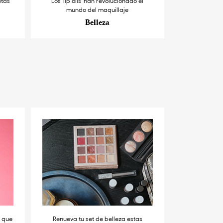
etas
Los ‘lip oils’ han revolucionado el
mundo del maquillaje
Belleza
s que
Renueva tu set de belleza estas