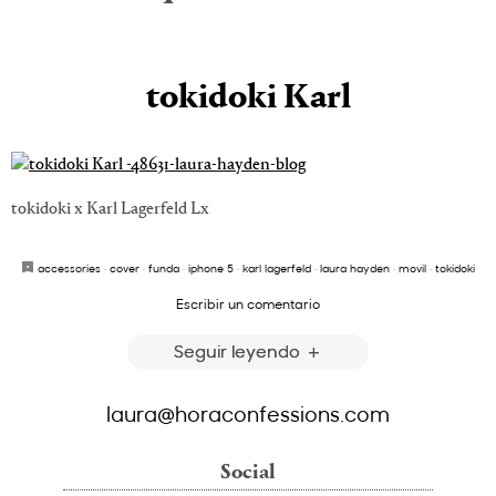
tokidoki Karl
tokidoki x Karl Lagerfeld Lx
accessories
·
cover
·
funda
·
iphone 5
·
karl lagerfeld
·
laura hayden
·
movil
·
tokidoki
Escribir un comentario
Seguir leyendo
laura@horaconfessions.com
Social