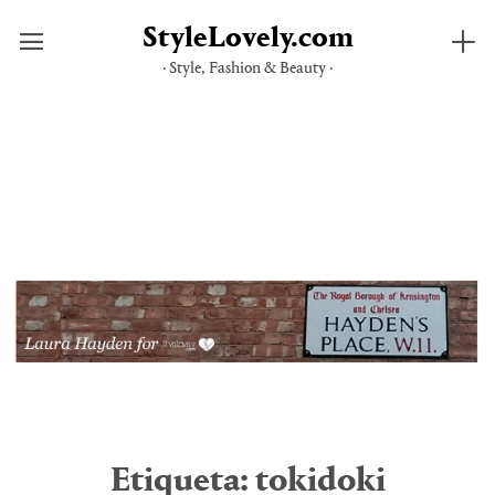
StyleLovely.com
· Style, Fashion & Beauty ·
Saltar
al
contenido
Etiqueta:
tokidoki