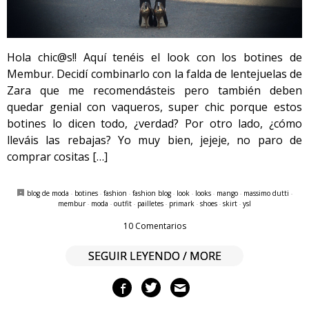
Hola chic@s!! Aquí tenéis el look con los botines de
Membur. Decidí combinarlo con la falda de lentejuelas de
Zara que me recomendásteis pero también deben
quedar genial con vaqueros, super chic porque estos
botines lo dicen todo, ¿verdad? Por otro lado, ¿cómo
lleváis las rebajas? Yo muy bien, jejeje, no paro de
comprar cositas […]
blog de moda
·
botines
·
fashion
·
fashion blog
·
look
·
looks
·
mango
·
massimo dutti
·
membur
·
moda
·
outfit
·
pailletes
·
primark
·
shoes
·
skirt
·
ysl
10 Comentarios
SEGUIR LEYENDO / MORE