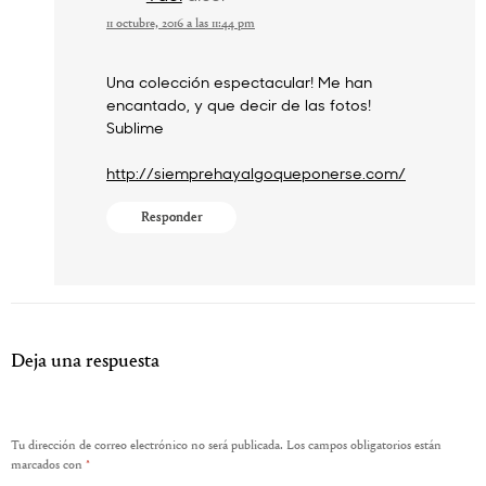
11 octubre, 2016 a las 11:44 pm
Una colección espectacular! Me han
encantado, y que decir de las fotos!
Sublime
http://siemprehayalgoqueponerse.com/
Responder
Deja una respuesta
Tu dirección de correo electrónico no será publicada.
Los campos obligatorios están
marcados con
*