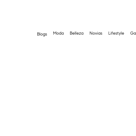
Moda
Belleza
Novias
Lifestyle
Ga
Blogs
Saltar
al
contenido