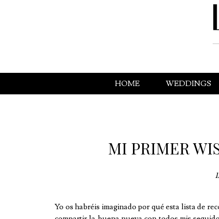
HOME
WEDDINGS
MI PRIMER WI
1
Yo os habréis imaginado por qué esta lista de re
compartir la buena nueva con todos mis seguido