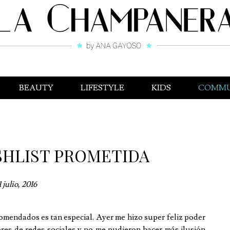
BEAUTY
LIFESTYLE
KIDS
COMMU
SHLIST PROMETIDA
1 julio, 2016
comendados es tan especial. Ayer me hizo super feliz poder
res de redes sociales y no me pudieron hacer más ilusión