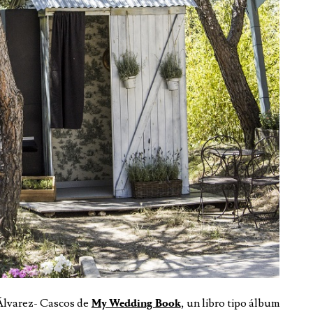
Álvarez- Cascos de
, un libro tipo álbum
My Wedding Book