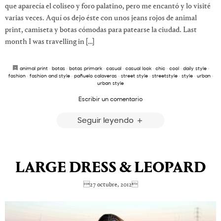
que aparecía el coliseo y foro palatino, pero me encantó y lo visité
varias veces. Aquí os dejo éste con unos jeans rojos de animal
print, camiseta y botas cómodas para patearse la ciudad. Last
month I was travelling in […]
animal print
·
botas
·
botas primark
·
casual
·
casual look
·
chic
·
cool
·
daily style
·
fashion
·
fashion and style
·
pañuelo calaveras
·
street style
·
streetstyle
·
style
·
urban
·
urban style
Escribir un comentario
Seguir leyendo
LARGE DRESS & LEOPARD
27 octubre, 2012