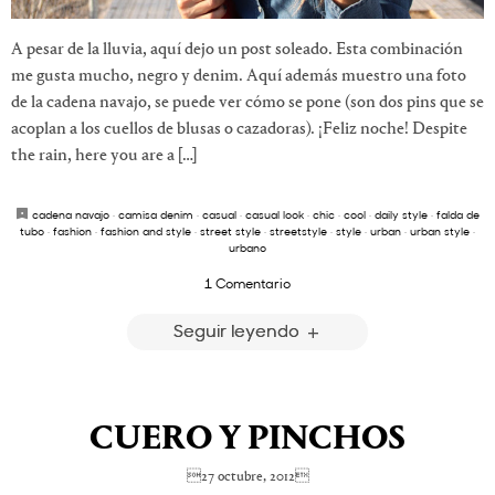
A pesar de la lluvia, aquí dejo un post soleado. Esta combinación
me gusta mucho, negro y denim. Aquí además muestro una foto
de la cadena navajo, se puede ver cómo se pone (son dos pins que se
acoplan a los cuellos de blusas o cazadoras). ¡Feliz noche! Despite
the rain, here you are a […]
cadena navajo
·
camisa denim
·
casual
·
casual look
·
chic
·
cool
·
daily style
·
falda de
tubo
·
fashion
·
fashion and style
·
street style
·
streetstyle
·
style
·
urban
·
urban style
·
urbano
1 Comentario
Seguir leyendo
CUERO Y PINCHOS
27 octubre, 2012