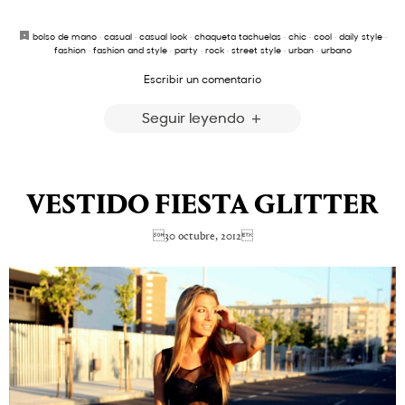
bolso de mano
·
casual
·
casual look
·
chaqueta tachuelas
·
chic
·
cool
·
daily style
·
fashion
·
fashion and style
·
party
·
rock
·
street style
·
urban
·
urbano
Escribir un comentario
Seguir leyendo
VESTIDO FIESTA GLITTER
30 octubre, 2012