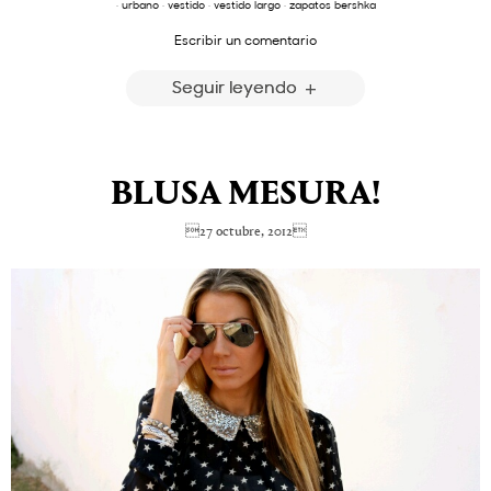
·
urbano
·
vestido
·
vestido largo
·
zapatos bershka
Escribir un comentario
Seguir leyendo
BLUSA MESURA!
27 octubre, 2012