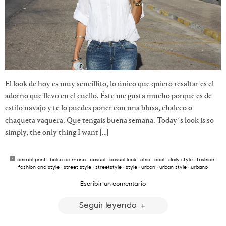
El look de hoy es muy sencillito, lo único que quiero resaltar es el
adorno que llevo en el cuello. Éste me gusta mucho porque es de
estilo navajo y te lo puedes poner con una blusa, chaleco o
chaqueta vaquera. Que tengais buena semana. Today´s look is so
simply, the only thing I want […]
animal print
·
bolso de mano
·
casual
·
casual look
·
chic
·
cool
·
daily style
·
fashion
·
fashion and style
·
street style
·
streetstyle
·
style
·
urban
·
urban style
·
urbano
Escribir un comentario
Seguir leyendo