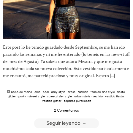
Este post lo he tenido guardado desde Septiembre, se me han ido
pasando las semanas y ni me he enterado (lo teneis en las new-stuff
del mes de Agosto). Ya sabeis que adoro Mesura y que me gusta
muchísimo toda su nueva colección. Este vestido particularmente
me encantó, me pareció precioso y muy original. Espero […]
bolso de mano
·
chic
·
cool
·
daily style
·
dress
·
fashion
·
fashion and style
·
fiesta
·
glitter
·
party
·
street style
·
streetstyle
·
style
·
urban style
·
vestido
·
vestido fiesta
·
vestido glitter
·
zapatos pura lopez
2 Comentarios
Seguir leyendo