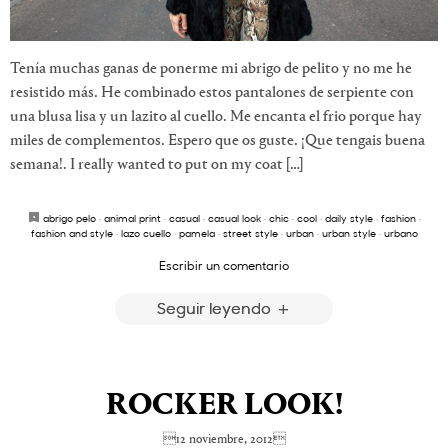
Tenía muchas ganas de ponerme mi abrigo de pelito y no me he
resistido más. He combinado estos pantalones de serpiente con
una blusa lisa y un lazito al cuello. Me encanta el frio porque hay
miles de complementos. Espero que os guste. ¡Que tengais buena
semana!. I really wanted to put on my coat […]
abrigo pelo
·
animal print
·
casual
·
casual look
·
chic
·
cool
·
daily style
·
fashion
·
fashion and style
·
lazo cuello
·
pamela
·
street style
·
urban
·
urban style
·
urbano
Escribir un comentario
Seguir leyendo
ROCKER LOOK!
12 noviembre, 2012