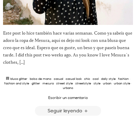
Este post lo hice también hace varias semanas. Como ya sabeis que
adoro la ropa de Mesura, aquí os dejo mi look con una blusa que
creo que es ideal. Espero que os guste, un beso y que paseis buena
tarde. I did this post two weeks ago. As you know I love Mesura´s
clothes, […]
blusa glitter
·
bolso de mano
·
casual
·
casual look
·
chic
·
cool
·
daily style
·
fashion
·
fashion and style
·
glitter
·
mesura
·
street style
·
streetstyle
·
style
·
urban
·
urban style
·
urbano
Escribir un comentario
Seguir leyendo