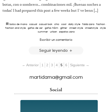
botas, con o sombrero… combinaciones mil. ¡Buenas noches a
todas! I had prepared this post a few weeks but I´ve benn […]
bolso de mano
·
casual
·
casual look
·
chic
·
cool
·
daily style
·
falda zara
·
fashion
·
fashion and style
·
gafas de ver
·
gafas h&m
·
glitter
·
street style
·
streetstyle
·
style
·
summer
·
urban
·
zapatos zara
Escribir un comentario
Seguir leyendo
← Anterior
1
2
3
4
5
6
Siguiente →
martidama@gmail.com
Social