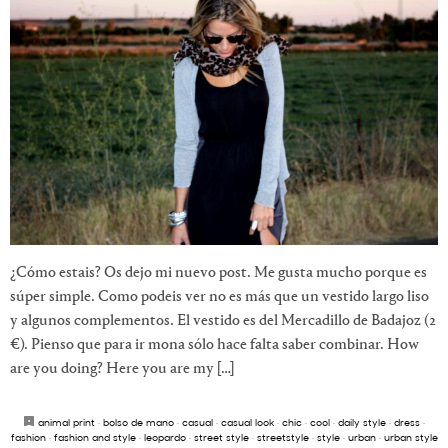
¿Cómo estais? Os dejo mi nuevo post. Me gusta mucho porque es
súper simple. Como podeis ver no es más que un vestido largo liso
y algunos complementos. El vestido es del Mercadillo de Badajoz (2
€). Pienso que para ir mona sólo hace falta saber combinar. How
are you doing? Here you are my […]
animal print
·
bolso de mano
·
casual
·
casual look
·
chic
·
cool
·
daily style
·
dress
·
fashion
·
fashion and style
·
leopardo
·
street style
·
streetstyle
·
style
·
urban
·
urban style