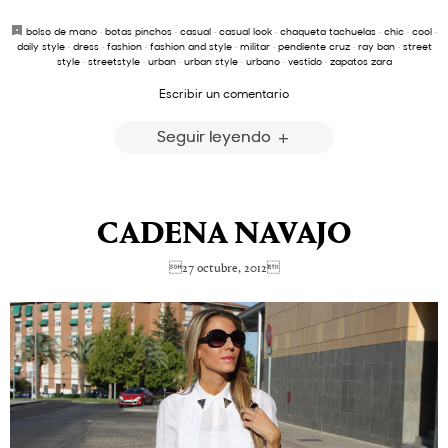
bolso de mano
·
botas pinchos
·
casual
·
casual look
·
chaqueta tachuelas
·
chic
·
cool
·
daily style
·
dress
·
fashion
·
fashion and style
·
militar
·
pendiente cruz
·
ray ban
·
street
style
·
streetstyle
·
urban
·
urban style
·
urbano
·
vestido
·
zapatos zara
Escribir un comentario
Seguir leyendo
CADENA NAVAJO
27 octubre, 2012