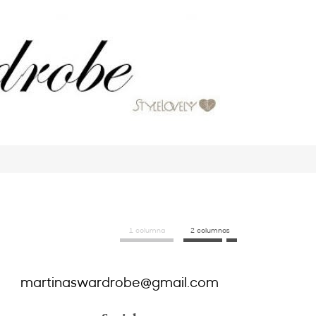
1 columna
2 columnas
martinaswardrobe@gmail.com