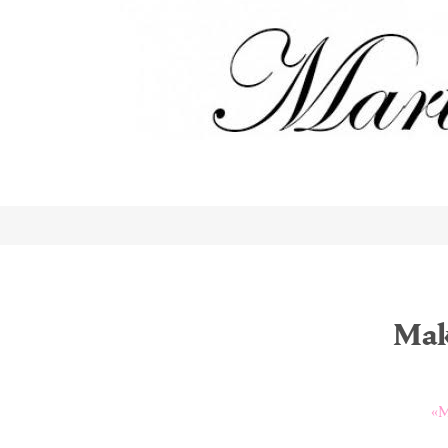
Mak
«M