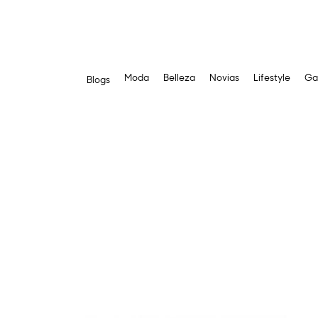
Moda
Belleza
Novias
Lifestyle
Ga
Blogs
Saltar
al
contenido