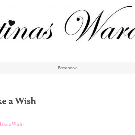
Facebook
e a Wish
ake a Wish»