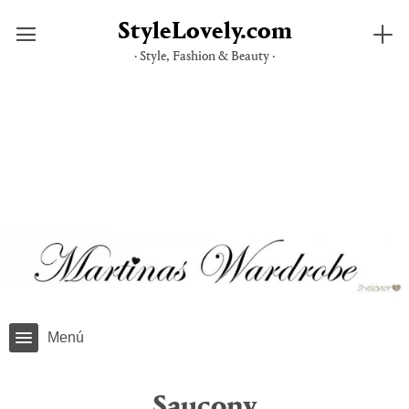
StyleLovely.com
· Style, Fashion & Beauty ·
Saltar
al
contenido
Menú
Saucony