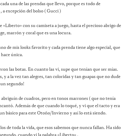
 cada una de las prendas que llevo, porque es todo de
, a excepción del bolso ( Gucci )
e «Liberto» con su camiseta a juego, hasta el precioso abrigo de
ige, marrón y coral que es una locura.
 de mis looks favorito y cada prenda tiene algo especial, que
a hace única.
eron las botas. En cuanto las vi, supe que tenían que ser mías.
 y a la vez tan alegres, tan coloridas y tan guapas que no dude
 un segundo!
 abriguín de cuadros, pero en tonos marrones ( que no tenía
encantó. Además de que cuando lo toqué, y vi que el tacto y era
un básico para este Otoño/Invierno y así lo está siendo.
os de toda la vida, que esos sabemos que nunca fallan. Ha sido
 segundo, cuando vi la palabra «Liberto» .