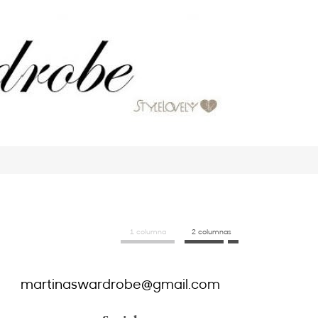
1 columna
2 columnas
martinaswardrobe@gmail.com