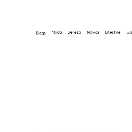
Moda
Belleza
Novias
Lifestyle
Ga
Blogs
Saltar
al
contenido