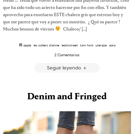
Hello !!! Tenía que volver a enseñaros mis playeros favoritos, creo
que ha sido todo un acierto hacerme por fin con ellos. Y también
aprovecho para enseñaros ESTE chaleco gris que estreno hoy y
que me parece que voy a poner un montón. ¿ Qué os parece ?
Muchos besosss de viernes
Chaleco/ […]
apple
·
les colliers d'annie
·
leztinstreet
·
tom ford
·
uterqüe
·
zara
2 Comentarios
Seguir leyendo
Denim and Fringed